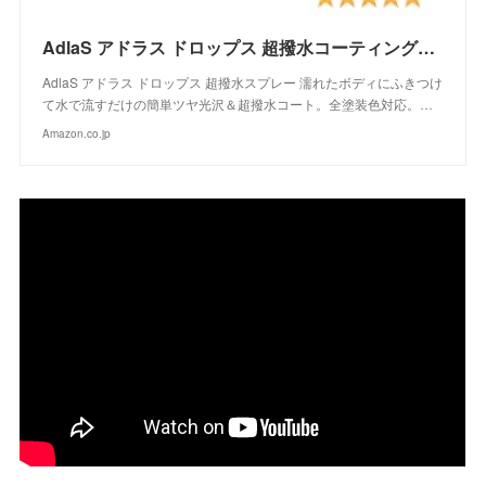
AdlaS アドラス ドロップス 超撥水コーティングスプレー C-DC-050 濡れたボディにふきつけて水で流すだけのツヤ超撥水コート 全塗装色対応
AdlaS アドラス ドロップス 超撥水スプレー 濡れたボディにふきつけ
て水で流すだけの簡単ツヤ光沢＆超撥水コート。全塗装色対応。…
Amazon.co.jp