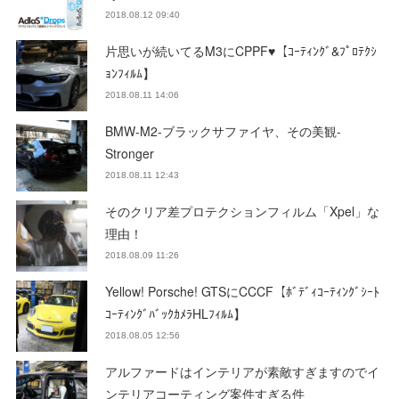
2018.08.12 09:40
片思いが続いてるM3にCPPF♥【ｺｰﾃｨﾝｸﾞ&ﾌﾟﾛﾃｸｼ
ｮﾝﾌｨﾙﾑ】
2018.08.11 14:06
BMW-M2-ブラックサファイヤ、その美観-
Stronger
2018.08.11 12:43
そのクリア差プロテクションフィルム「Xpel」な
理由！
2018.08.09 11:26
Yellow! Porsche! GTSにCCCF【ﾎﾞﾃﾞｨｺｰﾃｨﾝｸﾞｼｰﾄ
ｺｰﾃｨﾝｸﾞﾊﾞｯｸｶﾒﾗHLﾌｨﾙﾑ】
2018.08.05 12:56
アルファードはインテリアが素敵すぎますのでイ
ンテリアコーティング案件すぎる件