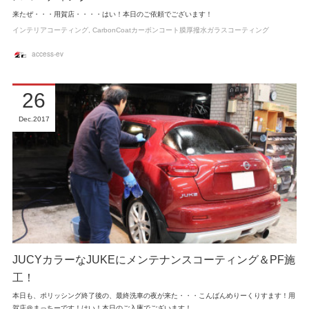
来たぜ・・・用賀店・・・・はい！本日のご依頼でございます！
インテリアコーティング
CarbonCoatカーボンコート膜厚撥水ガラスコーティング
access-ev
26
Dec
2017
JUCYカラーなJUKEにメンテナンスコーティング＆PF施
工！
本日も、ポリッシング終了後の、最終洗車の夜が来た・・・こんばんめりーくりすます！用
賀店＠まっちーです！はい！本日のご入庫でございます！