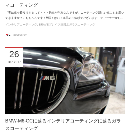
ィコーティング！
「実は車を乗り換えまして・・・納車が年末なんですが、コーティング新しい車にもお願い
できますか？」もちろんです！M様！はい！本日のご依頼でございます！ディーラーから…
インテリアコーティング
BRAVEブレイブ超撥水ガラスコーティング
access-ev
26
Dec
2017
BMW-M6-GCに蘇るインテリアコーティングに蘇るガラ
スコーティング！