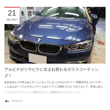
21
Dec
2017
アルピナがツヤピナに生まれ変わるガラスコーティン
グ！
ああああもう12月もあとすこしになってしまったやないかーい！用賀店＠まっちーです！
こんばんはー！クルマキレイワークはガッツリご依頼いただいておりまして、本当にあり…
インテリアコーティング
BRAVEブレイブ超撥水ガラスコーティング
access-ev