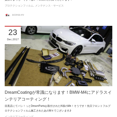
プロテクションフィルム
メンテナンス・サービス
access-ev
23
Dec
2017
DreamCoatingが常識になります！BMW-M4にアドラスイ
ンテリアコーティング！
目黒店にてバシ！っとDreamPartsお取付されたK様のM4！そうです！先日フロントフルプ
ロテクションフィルム施工されたあのM４でございます♪
インテリアコーティング