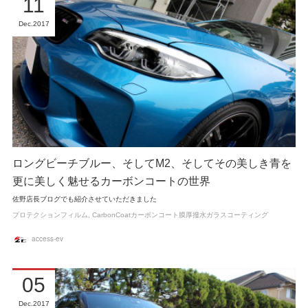
11
Dec
2017
ロングビーチブルー、そしてM2、そしてその美しき青を
更に美しく魅せるカーボンコートの世界
佐野店長ブログでも紹介させていただきました
プロテクションフィルム
CarbonCoatカーボンコート膜厚撥水ガラスコーティング
access-ev
05
Dec
2017