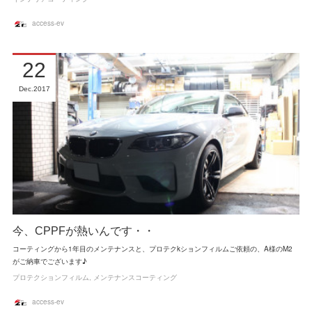
access-ev
22
Dec
2017
今、CPPFが熱いんです・・
コーティングから1年目のメンテナンスと、プロテクkションフィルムご依頼の、A様のM2
がご納車でございます♪
プロテクションフィルム
メンテナンスコーティング
access-ev