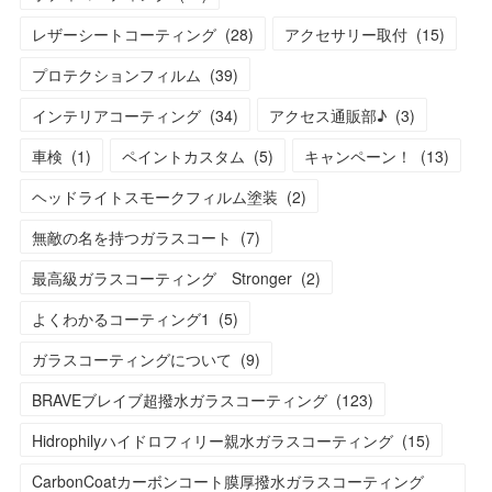
レザーシートコーティング
(
28
)
アクセサリー取付
(
15
)
プロテクションフィルム
(
39
)
インテリアコーティング
(
34
)
アクセス通販部♪
(
3
)
車検
(
1
)
ペイントカスタム
(
5
)
キャンペーン！
(
13
)
ヘッドライトスモークフィルム塗装
(
2
)
無敵の名を持つガラスコート
(
7
)
最高級ガラスコーティング Stronger
(
2
)
よくわかるコーティング1
(
5
)
ガラスコーティングについて
(
9
)
BRAVEブレイブ超撥水ガラスコーティング
(
123
)
Hidrophilyハイドロフィリー親水ガラスコーティング
(
15
)
CarbonCoatカーボンコート膜厚撥水ガラスコーティング