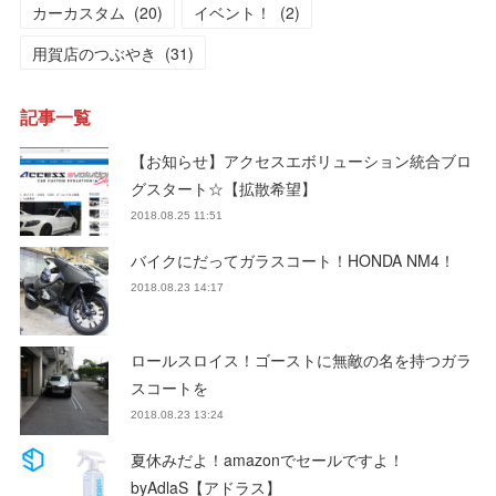
カーカスタム
(
20
)
イベント！
(
2
)
用賀店のつぶやき
(
31
)
記事一覧
【お知らせ】アクセスエボリューション統合ブロ
グスタート☆【拡散希望】
2018.08.25 11:51
バイクにだってガラスコート！HONDA NM4！
2018.08.23 14:17
ロールスロイス！ゴーストに無敵の名を持つガラ
スコートを
2018.08.23 13:24
夏休みだよ！amazonでセールですよ！
byAdlaS【アドラス】