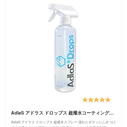
AdlaS アドラス ドロップス 超撥水コーティングスプレー C-DC-050 濡れたボディにふきつけて水で流すだけのツヤ超撥水コート 全塗装色対応
AdlaS アドラス ドロップス 超撥水スプレー 濡れたボディにふきつけ