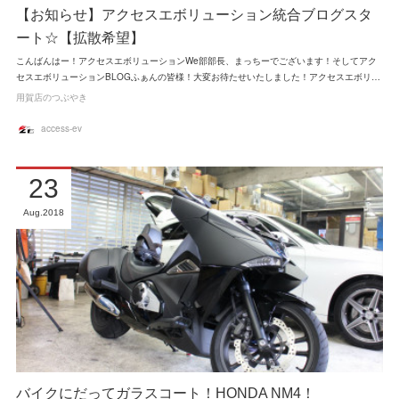
【お知らせ】アクセスエボリューション統合ブログスタ
ート☆【拡散希望】
こんばんはー！アクセスエボリューションWe部部長、まっちーでございます！そしてアク
セスエボリューションBLOGふぁんの皆様！大変お待たせいたしました！アクセスエボリ…
用賀店のつぶやき
access-ev
23
Aug
2018
バイクにだってガラスコート！HONDA NM4！