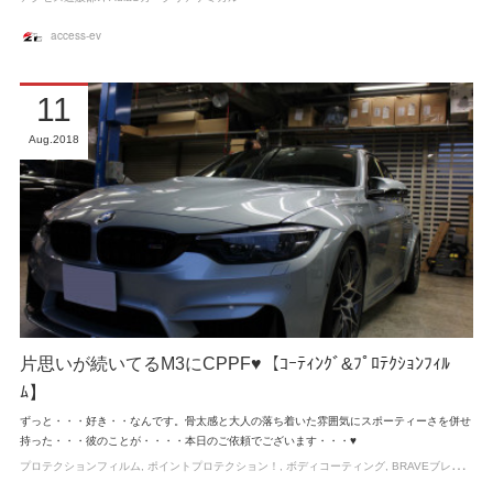
access-ev
11
Aug
2018
片思いが続いてるM3にCPPF♥【ｺｰﾃｨﾝｸﾞ&ﾌﾟﾛﾃｸｼｮﾝﾌｨﾙ
ﾑ】
ずっと・・・好き・・なんです。骨太感と大人の落ち着いた雰囲気にスポーティーさを併せ
持った・・・彼のことが・・・・本日のご依頼でございます・・・♥
プロテクションフィルム
ポイントプロテクション！
ボディコーティング
BRAVEブレイブ超撥水ガラスコーティング