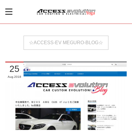
☆ACCESS-EV MEGURO-BLOG☆
25
Aug
2018