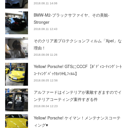
2018.08.11 14:06
BMW-M2-ブラックサファイヤ、その美観-
Stronger
2018.08.11 12:43
そのクリア差プロテクションフィルム「Xpel」な
理由！
2018.08.09 11:26
Yellow! Porsche! GTSにCCCF【ﾎﾞﾃﾞｨｺｰﾃｨﾝｸﾞｼｰﾄ
ｺｰﾃｨﾝｸﾞﾊﾞｯｸｶﾒﾗHLﾌｨﾙﾑ】
2018.08.05 12:56
アルファードはインテリアが素敵すぎますのでイ
ンテリアコーティング案件すぎる件
2018.08.04 12:23
Yellow! Porsche! ケイマン！メンテナンスコーテ
ィング♥