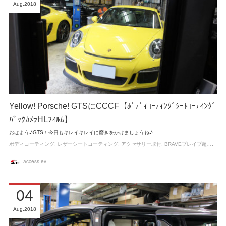
Aug
2018
Yellow! Porsche! GTSにCCCF【ﾎﾞﾃﾞｨｺｰﾃｨﾝｸﾞｼｰﾄｺｰﾃｨﾝｸﾞ
ﾊﾞｯｸｶﾒﾗHLﾌｨﾙﾑ】
おはよう♪GTS！今日もキレイキレイに磨きをかけましょうね♪
ボディコーティング
レザーシートコーティング
アクセサリー取付
BRAVEブレイブ超撥水ガラスコーティング
access-ev
04
Aug
2018