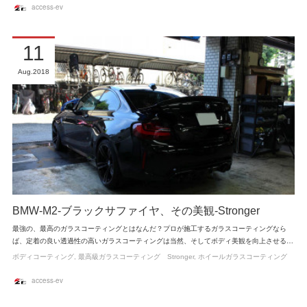
access-ev
11
Aug
2018
BMW-M2-ブラックサファイヤ、その美観-Stronger
最強の、最高のガラスコーティングとはなんだ？プロが施工するガラスコーティングなら
ば、定着の良い透過性の高いガラスコーティングは当然、そしてボディ美観を向上させる…
ボディコーティング
最高級ガラスコーティング Stronger
ホイールガラスコーティング
access-ev