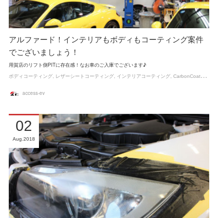
アルファード！インテリアもボディもコーティング案件
でございましょう！
用賀店のリフト側PITに存在感！なお車のご入庫でございます♪
ボディコーティング
レザーシートコーティング
インテリアコーティング
CarbonCoatカーボンコート膜厚撥水ガラスコーティング
access-ev
02
Aug
2018