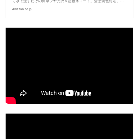
て水で流すだけの簡単ツヤ光沢＆超撥水コート。全塗装色対応。…
Amazon.co.jp