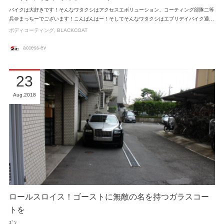
バイクは大好きです！そんなワタクシはアクセスエボリューション、コーティング部隊二等
兵＠まっちーでございます！こんばんはー！そしてそんなワタクシはエブリデイバイク通…
ボディコーティング
BLACKCOAT
access-ev
23
Aug
2018
ロールスロイス！ゴーストに無敵の名を持つガラスコー
トを
ｽﾞﾝ