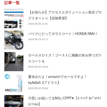
記事一覧
【お知らせ】アクセスエボリューション統合ブロ
グスタート☆【拡散希望】
2018.08.25 11:51
バイクにだってガラスコート！HONDA NM4！
2018.08.23 14:17
ロールスロイス！ゴーストに無敵の名を持つガラ
スコートを
2018.08.23 13:24
夏休みだよ！amazonでセールですよ！
byAdlaS【アドラス】
2018.08.12 09:40
片思いが続いてるM3にCPPF♥【ｺｰﾃｨﾝｸﾞ&ﾌﾟﾛﾃｸｼ
ｮﾝﾌｨﾙﾑ】