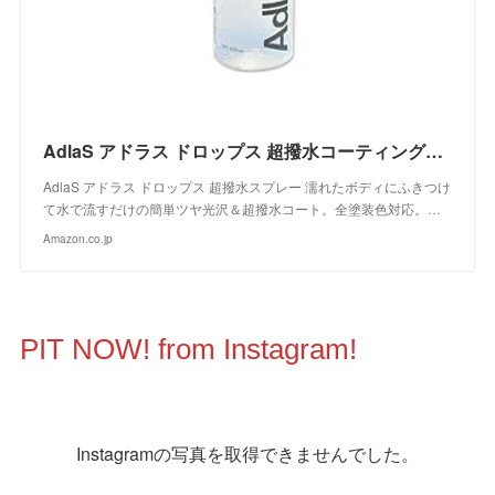
AdlaS アドラス ドロップス 超撥水コーティングスプレー C-DC-050 濡れたボディにふきつけて水で流すだけのツヤ超撥水コート 全塗装色対応
AdlaS アドラス ドロップス 超撥水スプレー 濡れたボディにふきつけ
て水で流すだけの簡単ツヤ光沢＆超撥水コート。全塗装色対応。…
Amazon.co.jp
PIT NOW! from Instagram!
Instagramの写真を取得できませんでした。