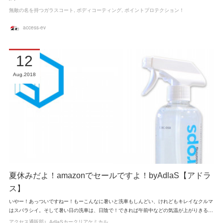
無敵の名を持つガラスコート
ボディコーティング
ポイントプロテクション！
access-ev
12
Aug
2018
夏休みだよ！amazonでセールですよ！byAdlaS【アドラ
ス】
いやー！あっついですねー！もーこんなに暑いと洗車もしんどい、けれどもキレイなクルマ
はスバラシイ。そして暑い日の洗車は、日陰で！できれば午前中などの気温が上がりきる…
アクセス通販部♪
AdlaSカークリアケミカル