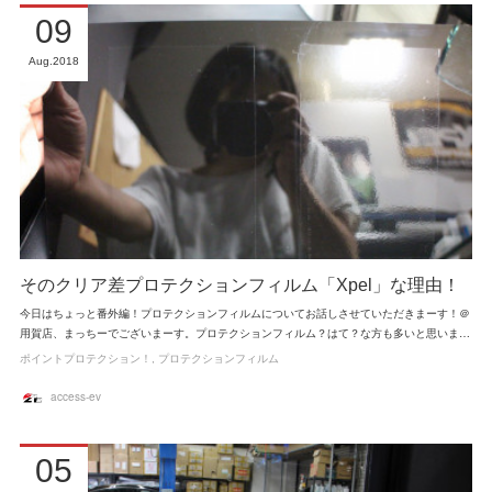
09
Aug
2018
そのクリア差プロテクションフィルム「Xpel」な理由！
今日はちょっと番外編！プロテクションフィルムについてお話しさせていただきまーす！＠
用賀店、まっちーでございまーす。プロテクションフィルム？はて？な方も多いと思いま…
ポイントプロテクション！
プロテクションフィルム
access-ev
05