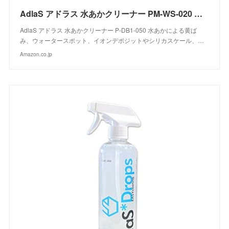
AdlaS アドラス 水あかクリーナー PM-WS-020 ウォータースポット イオンデポジット除去剤 水あか黄ばみ 鉄粉のざらつきを洗浄除去
AdlaS アドラス 水あかクリーナー P-DB1-050 水あかによる黄ば
み、ウォータースポット、イオンデポジットやシリカスケール、…
Amazon.co.jp