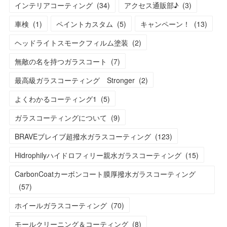
インテリアコーティング
(
34
)
アクセス通販部♪
(
3
)
車検
(
1
)
ペイントカスタム
(
5
)
キャンペーン！
(
13
)
ヘッドライトスモークフィルム塗装
(
2
)
無敵の名を持つガラスコート
(
7
)
最高級ガラスコーティング Stronger
(
2
)
よくわかるコーティング1
(
5
)
ガラスコーティングについて
(
9
)
BRAVEブレイブ超撥水ガラスコーティング
(
123
)
Hidrophilyハイドロフィリー親水ガラスコーティング
(
15
)
CarbonCoatカーボンコート膜厚撥水ガラスコーティング
(
57
)
ホイールガラスコーティング
(
70
)
モールクリーニング＆コーティング
(
8
)