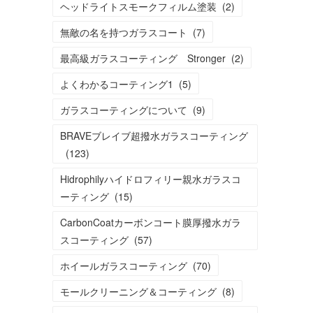
ヘッドライトスモークフィルム塗装
(
2
)
無敵の名を持つガラスコート
(
7
)
最高級ガラスコーティング Stronger
(
2
)
よくわかるコーティング1
(
5
)
ガラスコーティングについて
(
9
)
BRAVEブレイブ超撥水ガラスコーティング
(
123
)
Hidrophilyハイドロフィリー親水ガラスコ
ーティング
(
15
)
CarbonCoatカーボンコート膜厚撥水ガラ
スコーティング
(
57
)
ホイールガラスコーティング
(
70
)
モールクリーニング＆コーティング
(
8
)