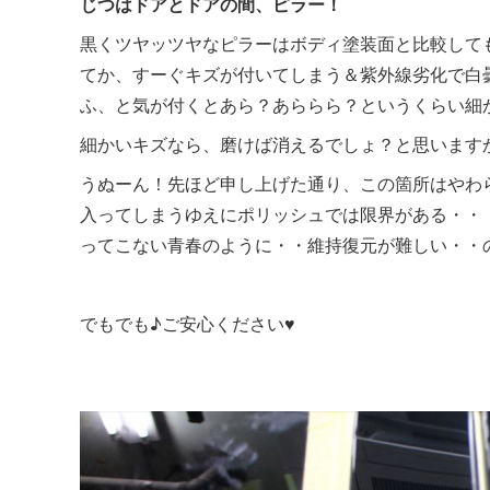
じつはドアとドアの間、ピラー！
黒くツヤッツヤなピラーはボディ塗装面と比較して
てか、すーぐキズが付いてしまう＆紫外線劣化で白
ふ、と気が付くとあら？あららら？というくらい細
細かいキズなら、磨けば消えるでしょ？と思います
うぬーん！先ほど申し上げた通り、この箇所はやわ
入ってしまうゆえにポリッシュでは限界がある・・
ってこない青春のように・・維持復元が難しい・・
でもでも♪ご安心ください♥