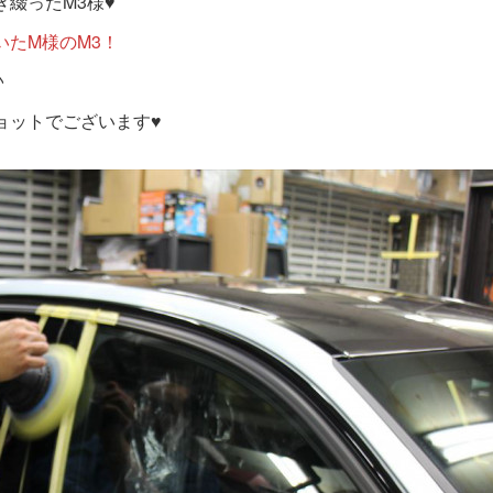
綴ったM3様♥
たM様のM3！
♪
ョットでございます♥