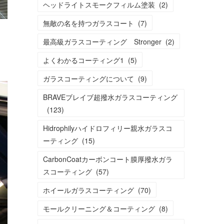
ヘッドライトスモークフィルム塗装
(
2
)
無敵の名を持つガラスコート
(
7
)
最高級ガラスコーティング Stronger
(
2
)
よくわかるコーティング1
(
5
)
ガラスコーティングについて
(
9
)
BRAVEブレイブ超撥水ガラスコーティング
(
123
)
Hidrophilyハイドロフィリー親水ガラスコ
ーティング
(
15
)
CarbonCoatカーボンコート膜厚撥水ガラ
スコーティング
(
57
)
ホイールガラスコーティング
(
70
)
モールクリーニング＆コーティング
(
8
)