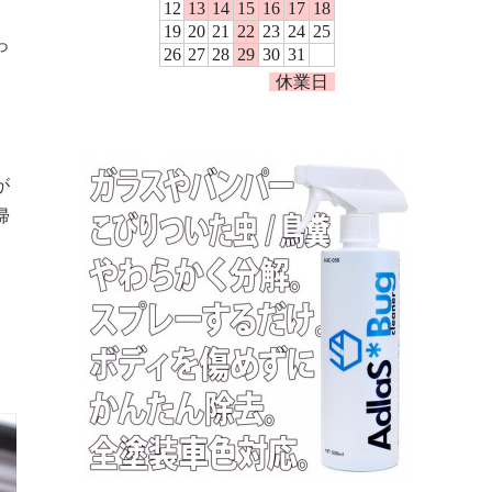
っ
、
が
帰