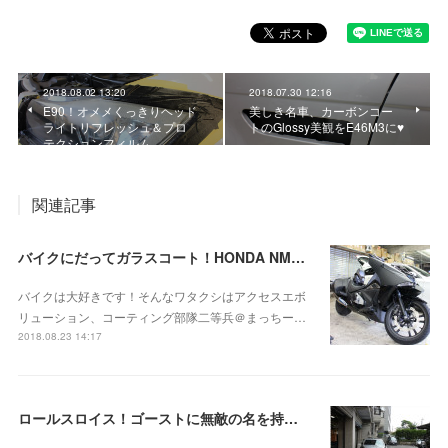
2018.08.02 13:20
2018.07.30 12:16
E90！オメメくっきりヘッド
美しき名車、カーボンコー
ライトリフレッシュ＆プロ
トのGlossy美観をE46M3に♥
テクションフィルム
関連記事
バイクにだってガラスコート！HONDA NM4！
バイクは大好きです！そんなワタクシはアクセスエボ
リューション、コーティング部隊二等兵＠まっちー…
2018.08.23 14:17
ロールスロイス！ゴーストに無敵の名を持つガラスコートを