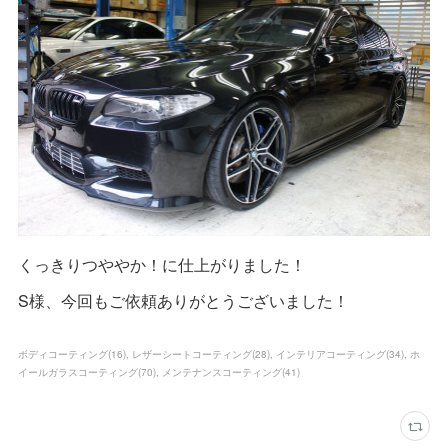
くっきりつややか！に仕上がりました！
S様、今回もご依頼ありがとうございました！
ボディコーティング
(
16
)
レザーシートコーティング
(
28
)
インテリアコーティング
(
34
)
ホ
イールガラスコーティング
(
70
)
メンテナンスコーティング
(
41
)