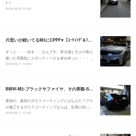
ｽﾞﾝ
2018.08.23 13:24
片思いが続いてるM3にCPPF♥【ｺｰﾃｨﾝｸﾞ&ﾌﾟﾛﾃｸｼｮﾝﾌｨﾙﾑ】
ずっと・・・好き・・なんです。骨太感と大人の落ち
着いた雰囲気にスポーティーさを併せ持った・・・…
2018.08.11 14:06
BMW-M2-ブラックサファイヤ、その美観-Stronger
最強の、最高のガラスコーティングとはなんだ？プロ
が施工するガラスコーティングならば、定着の良い…
2018.08.11 12:43