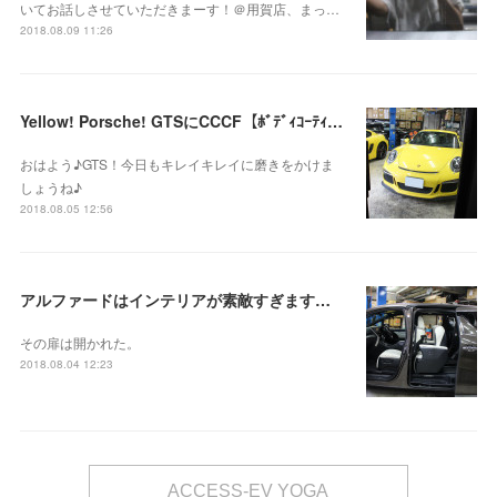
いてお話しさせていただきまーす！＠用賀店、まっ…
2018.08.09 11:26
Yellow! Porsche! GTSにCCCF【ﾎﾞﾃﾞｨｺｰﾃｨﾝｸﾞｼｰﾄｺｰﾃｨﾝｸﾞﾊﾞｯｸｶﾒﾗHLﾌｨﾙﾑ】
おはよう♪GTS！今日もキレイキレイに磨きをかけま
しょうね♪
2018.08.05 12:56
アルファードはインテリアが素敵すぎますのでインテリアコーティング案件すぎる件
その扉は開かれた。
2018.08.04 12:23
ACCESS-EV YOGA