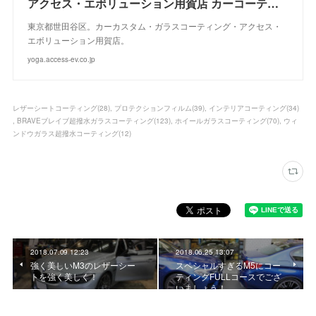
アクセス・エボリューション用賀店 カーコーティング・カーメンテナンスの専門店
東京都世田谷区。カーカスタム・ガラスコーティング・アクセス・
エボリューション用賀店。
yoga.access-ev.co.jp
レザーシートコーティング
(
28
)
プロテクションフィルム
(
39
)
インテリアコーティング
(
34
)
BRAVEブレイブ超撥水ガラスコーティング
(
123
)
ホイールガラスコーティング
(
70
)
ウィ
ンドウガラス超撥水コーティング
(
12
)
2018.07.09 12:23
2018.06.25 13:07
強く美しいM3のレザーシー
スペシャルすぎるM5にコー
トを強く美しく！
ティングFULLコースでござ
いましょう！