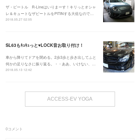
ザ・ビートル R-Lineはいりまーす！キリっとオシャ
レ＆キュートなザビートルをPITINする大佐なので…
2018.05.27 02:05
SL63もｷｭｷｭっと♥LOCK音お取り付け！
車から降りてドアを閉める。2歩3歩と歩き出してふと
何かの足りなさに振り返る。・・ああ、いけない、…
2018.05.13 12:42
ACCESS-EV YOGA
0
コメント