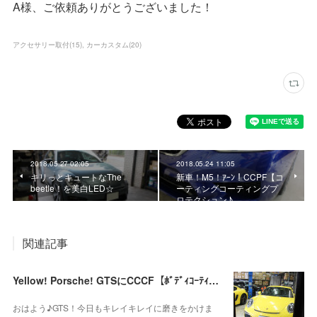
A様、ご依頼ありがとうございました！
アクセサリー取付
(
15
)
カーカスタム
(
20
)
2018.05.27 02:05
2018.05.24 11:05
キリっとキュートなThe
新車！M5！ｱｰﾝ！CCPF【コ
beetle！を美白LED☆
ーティングコーティングプ
ロテクション♪
関連記事
Yellow! Porsche! GTSにCCCF【ﾎﾞﾃﾞｨｺｰﾃｨﾝｸﾞｼｰﾄｺｰﾃｨﾝｸﾞﾊﾞｯｸｶﾒﾗHLﾌｨﾙﾑ】
おはよう♪GTS！今日もキレイキレイに磨きをかけま