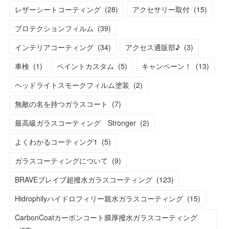
レザーシートコーティング
(
28
)
アクセサリー取付
(
15
)
プロテクションフィルム
(
39
)
インテリアコーティング
(
34
)
アクセス通販部♪
(
3
)
車検
(
1
)
ペイントカスタム
(
5
)
キャンペーン！
(
13
)
ヘッドライトスモークフィルム塗装
(
2
)
無敵の名を持つガラスコート
(
7
)
最高級ガラスコーティング Stronger
(
2
)
よくわかるコーティング1
(
5
)
ガラスコーティングについて
(
9
)
BRAVEブレイブ超撥水ガラスコーティング
(
123
)
Hidrophilyハイドロフィリー親水ガラスコーティング
(
15
)
CarbonCoatカーボンコート膜厚撥水ガラスコーティング