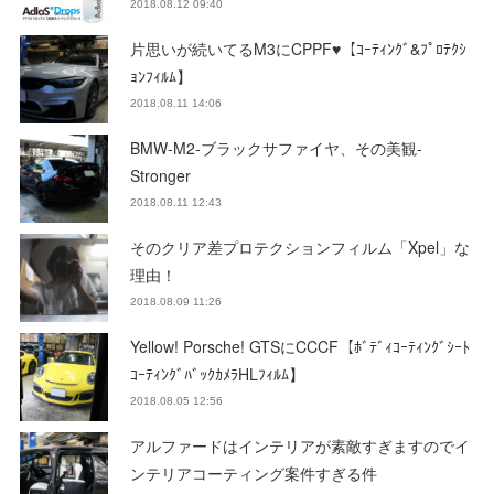
2018.08.12 09:40
片思いが続いてるM3にCPPF♥【ｺｰﾃｨﾝｸﾞ&ﾌﾟﾛﾃｸｼ
ｮﾝﾌｨﾙﾑ】
2018.08.11 14:06
BMW-M2-ブラックサファイヤ、その美観-
Stronger
2018.08.11 12:43
そのクリア差プロテクションフィルム「Xpel」な
理由！
2018.08.09 11:26
Yellow! Porsche! GTSにCCCF【ﾎﾞﾃﾞｨｺｰﾃｨﾝｸﾞｼｰﾄ
ｺｰﾃｨﾝｸﾞﾊﾞｯｸｶﾒﾗHLﾌｨﾙﾑ】
2018.08.05 12:56
アルファードはインテリアが素敵すぎますのでイ
ンテリアコーティング案件すぎる件