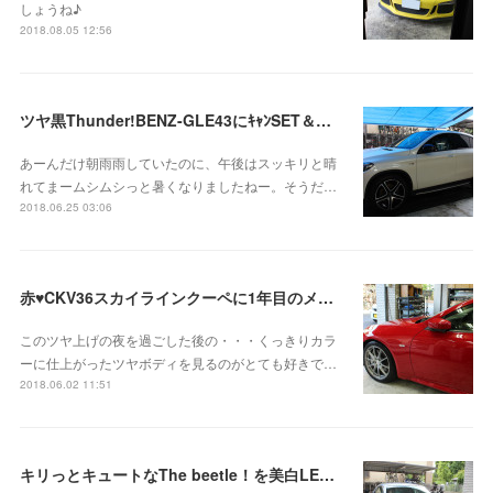
しょうね♪
2018.08.05 12:56
ツヤ黒Thunder!BENZ-GLE43にｷｬﾝSET＆ポイントペイントカスタム＆ツヤメキボディコーティング！
あーんだけ朝雨雨していたのに、午後はスッキリと晴
れてまームシムシっと暑くなりましたねー。そうだ…
2018.06.25 03:06
赤♥CKV36スカイラインクーペに1年目のメンテナンスコート＆ドラレコお取り付け
このツヤ上げの夜を過ごした後の・・・くっきりカラ
ーに仕上がったツヤボディを見るのがとても好きで…
2018.06.02 11:51
キリっとキュートなThe beetle！を美白LED☆