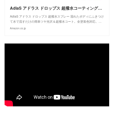
AdlaS アドラス ドロップス 超撥水コーティングスプレー C-DC-050 濡れたボディにふきつけて水で流すだけのツヤ超撥水コート 全塗装色対応
AdlaS アドラス ドロップス 超撥水スプレー 濡れたボディにふきつけ
て水で流すだけの簡単ツヤ光沢＆超撥水コート。全塗装色対応。…
Amazon.co.jp