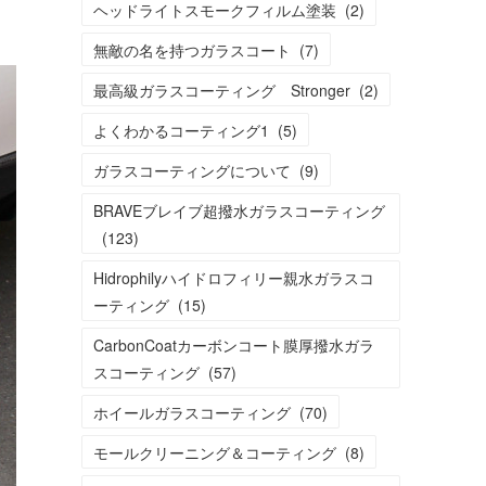
ヘッドライトスモークフィルム塗装
(
2
)
無敵の名を持つガラスコート
(
7
)
最高級ガラスコーティング Stronger
(
2
)
よくわかるコーティング1
(
5
)
ガラスコーティングについて
(
9
)
BRAVEブレイブ超撥水ガラスコーティング
(
123
)
Hidrophilyハイドロフィリー親水ガラスコ
ーティング
(
15
)
CarbonCoatカーボンコート膜厚撥水ガラ
スコーティング
(
57
)
ホイールガラスコーティング
(
70
)
モールクリーニング＆コーティング
(
8
)