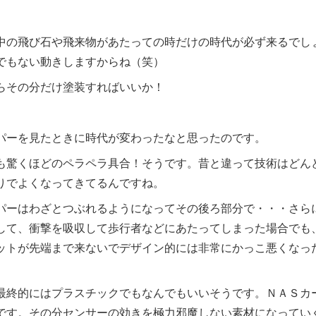
中の飛び石や飛来物があたっての時だけの時代が必ず来るでし
でもない動きしますからね（笑）
らその分だけ塗装すればいいか！
パーを見たときに時代が変わったなと思ったのです。
も驚くほどのペラペラ具合！そうです。昔と違って技術はどん
りでよくなってきてるんですね。
パーはわざとつぶれるようになってその後ろ部分で・・・さら
して、衝撃を吸収して歩行者などにあたってしまった場合でも
ットが先端まで来ないでデザイン的には非常にかっこ悪くなっ
最終的にはプラスチックでもなんでもいいそうです。ＮＡＳカ
です。その分センサーの効きを極力邪魔しない素材になってい