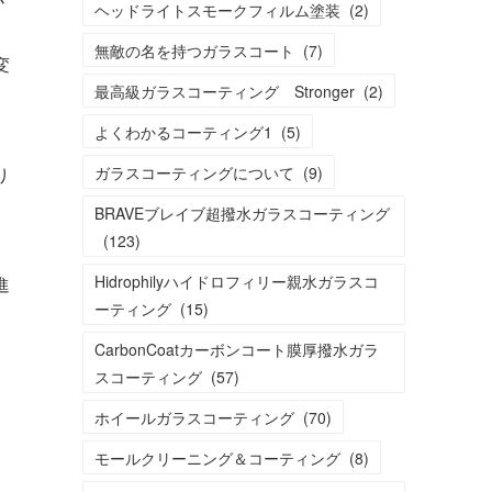
ヘッドライトスモークフィルム塗装
(
2
)
無敵の名を持つガラスコート
(
7
)
変
最高級ガラスコーティング Stronger
(
2
)
よくわかるコーティング1
(
5
)
り
ガラスコーティングについて
(
9
)
BRAVEブレイブ超撥水ガラスコーティング
(
123
)
。
Hidrophilyハイドロフィリー親水ガラスコ
進
ーティング
(
15
)
CarbonCoatカーボンコート膜厚撥水ガラ
スコーティング
(
57
)
ホイールガラスコーティング
(
70
)
モールクリーニング＆コーティング
(
8
)