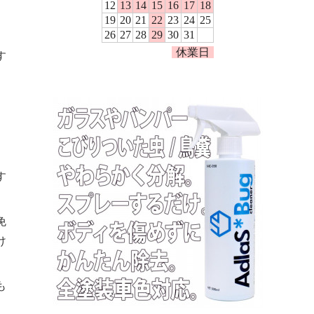
す
す
免
け
も