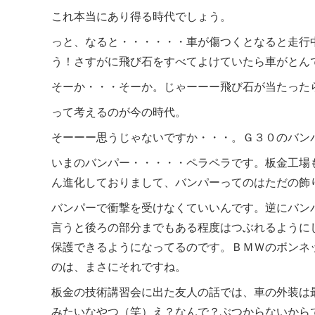
これ本当にあり得る時代でしょう。
っと、なると・・・・・・車が傷つくとなると走行
う！さすがに飛び石をすべてよけていたら車がとん
そーか・・・そーか。じゃーーー飛び石が当たった
って考えるのが今の時代。
そーーー思うじゃないですか・・・。Ｇ３０のバン
いまのバンパー・・・・・ペラペラです。板金工場
ん進化しておりまして、バンパーってのはただの飾
バンパーで衝撃を受けなくていいんです。逆にバン
言うと後ろの部分までもある程度はつぶれるように
保護できるようになってるのです。ＢＭＷのボンネ
のは、まさにそれですね。
板金の技術講習会に出た友人の話では、車の外装は
みたいなやつ（笑）え？なんで？ぶつからないから