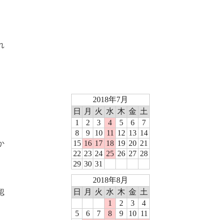
れ
か
認