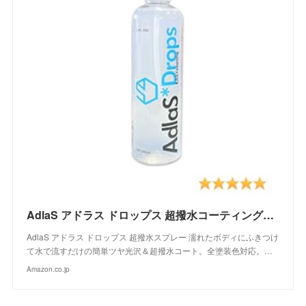
AdlaS アドラス ドロップス 超撥水コーティングスプレー C-DC-050 濡れたボディにふきつけて水で流すだけのツヤ超撥水コート 全塗装色対応
AdlaS アドラス ドロップス 超撥水スプレー 濡れたボディにふきつけ
て水で流すだけの簡単ツヤ光沢＆超撥水コート。全塗装色対応。…
Amazon.co.jp