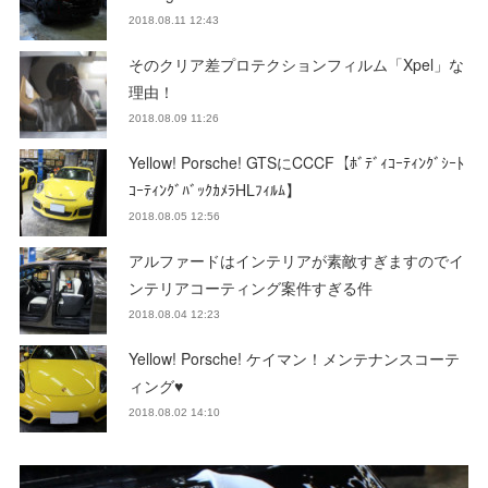
2018.08.11 12:43
そのクリア差プロテクションフィルム「Xpel」な
理由！
2018.08.09 11:26
Yellow! Porsche! GTSにCCCF【ﾎﾞﾃﾞｨｺｰﾃｨﾝｸﾞｼｰﾄ
ｺｰﾃｨﾝｸﾞﾊﾞｯｸｶﾒﾗHLﾌｨﾙﾑ】
2018.08.05 12:56
アルファードはインテリアが素敵すぎますのでイ
ンテリアコーティング案件すぎる件
2018.08.04 12:23
Yellow! Porsche! ケイマン！メンテナンスコーテ
ィング♥
2018.08.02 14:10