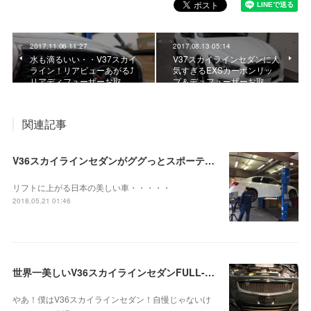
2017.11.06 11:27
2017.08.13 05:14
水も滴るいい・・V37スカイ
V37スカイラインセダンに人
ライン！リアビューあがる⤴
気すぎるEXSカーボンリッ
リアディフューザーお取…
プ＆デュフューザーお取…
関連記事
V36スカイラインセダンがググっとスポーティー＆クールにリアビュー決まりすぎるカーボンリアディフューザーはACCSESS-EV@EXS！
リフトに上がる日本の美しい車・・・・・
2018.05.21 01:46
世界一美しいV36スカイラインセダンFULL-EXS化＆レイヤードサウンドお取り付け！
やあ！僕はV36スカイラインセダン！自慢じゃないけ