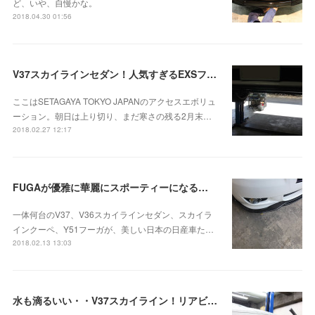
ど、いや、自慢かな。
2018.04.30 01:56
V37スカイラインセダン！人気すぎるEXSフロントリップスポイラーお取り付け！
ここはSETAGAYA TOKYO JAPANのアクセスエボリュ
ーション。朝日は上り切り、まだ寒さの残る2月末…
2018.02.27 12:17
FUGAが優雅に華麗にスポーティーになる！EXSカーボンリップスポイラーお取り付け
一体何台のV37、V36スカイラインセダン、スカイラ
インクーペ、Y51フーガが、美しい日本の日産車た…
2018.02.13 13:03
水も滴るいい・・V37スカイライン！リアビューあがる⤴リアディフューザーお取り付け！