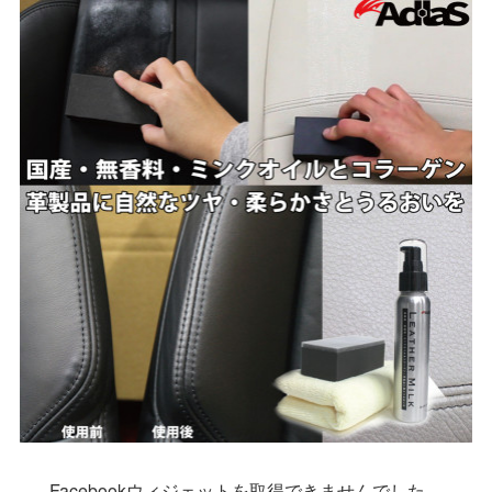
(
5
)
(
20
)
(
18
)
(
11
)
(
14
)
(
17
)
(
10
)
(
15
)
(
13
)
(
11
)
(
8
)
(
14
)
(
13
)
(
14
)
Facebookウィジェットを取得できませんでした。