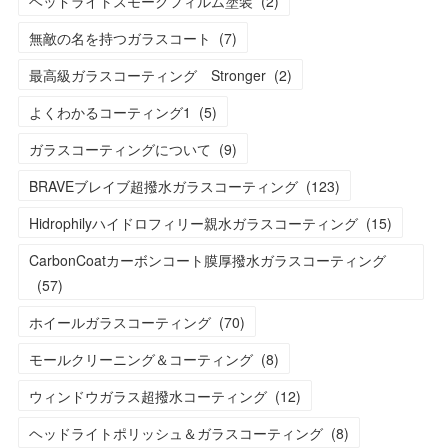
ヘッドライトスモークフィルム塗装
(
2
)
無敵の名を持つガラスコート
(
7
)
最高級ガラスコーティング Stronger
(
2
)
よくわかるコーティング1
(
5
)
ガラスコーティングについて
(
9
)
BRAVEブレイブ超撥水ガラスコーティング
(
123
)
Hidrophilyハイドロフィリー親水ガラスコーティング
(
15
)
CarbonCoatカーボンコート膜厚撥水ガラスコーティング
(
57
)
ホイールガラスコーティング
(
70
)
モールクリーニング＆コーティング
(
8
)
ウィンドウガラス超撥水コーティング
(
12
)
ヘッドライトポリッシュ＆ガラスコーティング
(
8
)