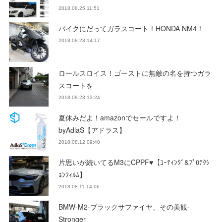
2018.08.25 11:51
バイクにだってガラスコート！HONDA NM4！
2018.08.23 14:17
ロールスロイス！ゴーストに無敵の名を持つガラ
スコートを
2018.08.23 13:24
夏休みだよ！amazonでセールですよ！
byAdlaS【アドラス】
2018.08.12 09:40
片思いが続いてるM3にCPPF♥【ｺｰﾃｨﾝｸﾞ&ﾌﾟﾛﾃｸｼ
ｮﾝﾌｨﾙﾑ】
2018.08.11 14:06
BMW-M2-ブラックサファイヤ、その美観-
Stronger