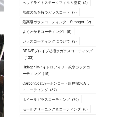
ヘッドライトスモークフィルム塗装
(
2
)
無敵の名を持つガラスコート
(
7
)
最高級ガラスコーティング Stronger
(
2
)
よくわかるコーティング1
(
5
)
ガラスコーティングについて
(
9
)
BRAVEブレイブ超撥水ガラスコーティング
(
123
)
Hidrophilyハイドロフィリー親水ガラスコ
ーティング
(
15
)
CarbonCoatカーボンコート膜厚撥水ガラ
スコーティング
(
57
)
ホイールガラスコーティング
(
70
)
モールクリーニング＆コーティング
(
8
)