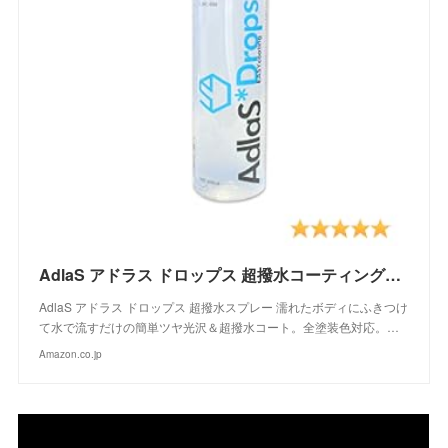
AdlaS アドラス ドロップス 超撥水コーティングスプレー C-DC-050 濡れたボディにふきつけて水で流すだけのツヤ超撥水コート 全塗装色対応
AdlaS アドラス ドロップス 超撥水スプレー 濡れたボディにふきつけ
て水で流すだけの簡単ツヤ光沢＆超撥水コート。全塗装色対応。…
Amazon.co.jp