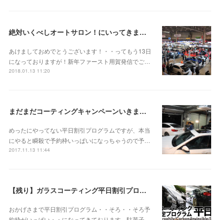
絶対いくべしオートサロン！にいってきました！
あけましておめでとうございます！・・ってもう13日
になっておりますが！新年ファースト用賀発信でご…
2018.01.13 11:20
まだまだコーティングキャンペーンいきますよー！
めったにやってない平日割引プログラムですが、本当
にやると瞬殺で予約枠いっぱいになっちゃうので予…
2017.11.13 11:44
【残り】ガラスコーティング平日割引プログラム【わずか】
おかげさまで平日割引プログラム・・そろ・・そろ予
約枠がいっぱい・・になってきております。駄菓子…