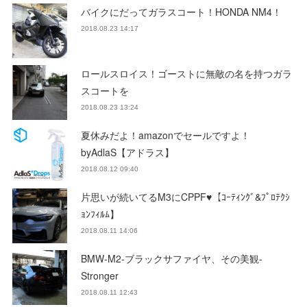
バイクにだってガラスコート！HONDA NM4！
2018.08.23 14:17
ロールスロイス！ゴーストに無敵の名を持つガラ
スコートを
2018.08.23 13:24
夏休みだよ！amazonでセールですよ！
byAdlaS【アドラス】
2018.08.12 09:40
片思いが続いてるM3にCPPF♥【ｺｰﾃｨﾝｸﾞ&ﾌﾟﾛﾃｸｼ
ｮﾝﾌｨﾙﾑ】
2018.08.11 14:06
BMW-M2-ブラックサファイヤ、その美観-
Stronger
2018.08.11 12:43