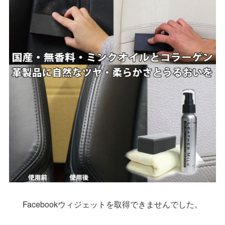
(
11
)
(
14
)
(
17
)
(
10
)
(
15
)
(
13
)
(
11
)
(
8
)
(
14
)
(
13
)
(
14
)
Facebookウィジェットを取得できませんでした。