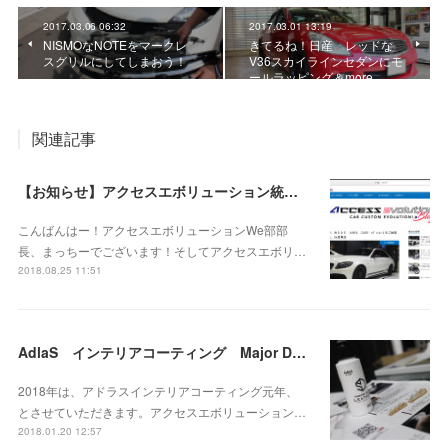
2017.03.06 06:32
2017.03.01 13:19
NISMOなNOTEをマークレ
きてるね！日産 レッドな
スグリルにしてしまおう！
V36スカイラインセダンにモ
ールラッピング＆more
関連記事
【お知らせ】アクセスエボリューション統合ブログスタート☆【拡散希望】
こんばんはー！アクセスエボリューションWe部部
長、まっちーでございます！そしてアクセスエボリ…
2018.08.25 11:51
AdlaS インテリアコーティング Major Debut！皆様にもっと知って体験していただきたい！キャンペーン!
2018年は、アドラスインテリアコーティング元年、
とさせていただきます。アクセスエボリューション…
2018.01.20 12:57