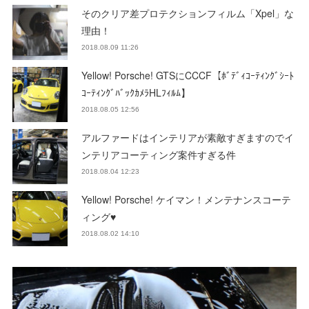
そのクリア差プロテクションフィルム「Xpel」な
理由！
2018.08.09 11:26
Yellow! Porsche! GTSにCCCF【ﾎﾞﾃﾞｨｺｰﾃｨﾝｸﾞｼｰﾄ
ｺｰﾃｨﾝｸﾞﾊﾞｯｸｶﾒﾗHLﾌｨﾙﾑ】
2018.08.05 12:56
アルファードはインテリアが素敵すぎますのでイ
ンテリアコーティング案件すぎる件
2018.08.04 12:23
Yellow! Porsche! ケイマン！メンテナンスコーテ
ィング♥
2018.08.02 14:10