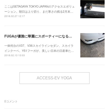
ここはSETAGAYA TOKYO JAPANのアクセスエボリュ
ーション。朝日は上り切り、まだ寒さの残る2月末…
2018.02.27 12:17
FUGAが優雅に華麗にスポーティーになる！EXSカーボンリップスポイラーお取り付け
一体何台のV37、V36スカイラインセダン、スカイラ
インクーペ、Y51フーガが、美しい日本の日産車た…
2018.02.13 13:03
ACCESS-EV YOGA
0
コメント