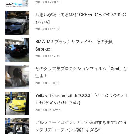
2018.08.12 09:40
片思いが続いてるM3にCPPF♥【ｺｰﾃｨﾝｸﾞ&ﾌﾟﾛﾃｸｼ
ｮﾝﾌｨﾙﾑ】
2018.08.11 14:06
BMW-M2-ブラックサファイヤ、その美観-
Stronger
2018.08.11 12:43
そのクリア差プロテクションフィルム「Xpel」な
理由！
2018.08.09 11:26
Yellow! Porsche! GTSにCCCF【ﾎﾞﾃﾞｨｺｰﾃｨﾝｸﾞｼｰﾄ
ｺｰﾃｨﾝｸﾞﾊﾞｯｸｶﾒﾗHLﾌｨﾙﾑ】
2018.08.05 12:56
アルファードはインテリアが素敵すぎますのでイ
ンテリアコーティング案件すぎる件