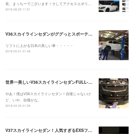
長、まっちーでございます！そしてアクセスエボリ…
2018.08.25 11:51
V36スカイラインセダンがググっとスポーティー＆クールにリアビュー決まりすぎるカーボンリアディフューザーはACCSESS-EV@EXS！
リフトに上がる日本の美しい車・・・・・
2018.05.21 01:46
世界一美しいV36スカイラインセダンFULL-EXS化＆レイヤードサウンドお取り付け！
やあ！僕はV36スカイラインセダン！自慢じゃないけ
ど、いや、自慢かな。
2018.04.30 01:56
V37スカイラインセダン！人気すぎるEXSフロントリップスポイラーお取り付け！