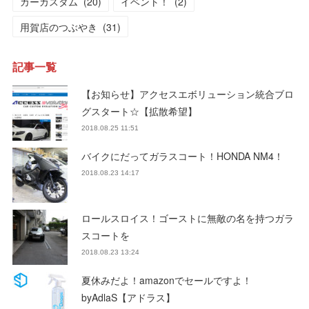
カーカスタム
(
20
)
イベント！
(
2
)
用賀店のつぶやき
(
31
)
記事一覧
【お知らせ】アクセスエボリューション統合ブロ
グスタート☆【拡散希望】
2018.08.25 11:51
バイクにだってガラスコート！HONDA NM4！
2018.08.23 14:17
ロールスロイス！ゴーストに無敵の名を持つガラ
スコートを
2018.08.23 13:24
夏休みだよ！amazonでセールですよ！
byAdlaS【アドラス】