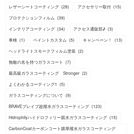
レザーシートコーティング
(
28
)
アクセサリー取付
(
15
)
プロテクションフィルム
(
39
)
インテリアコーティング
(
34
)
アクセス通販部♪
(
3
)
車検
(
1
)
ペイントカスタム
(
5
)
キャンペーン！
(
13
)
ヘッドライトスモークフィルム塗装
(
2
)
無敵の名を持つガラスコート
(
7
)
最高級ガラスコーティング Stronger
(
2
)
よくわかるコーティング1
(
5
)
ガラスコーティングについて
(
9
)
BRAVEブレイブ超撥水ガラスコーティング
(
123
)
Hidrophilyハイドロフィリー親水ガラスコーティング
(
15
)
CarbonCoatカーボンコート膜厚撥水ガラスコーティング