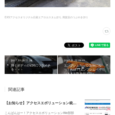
EXSアクセスオリジナル日産エアロカスタム
(
21
)
用賀店のつぶやき
(
31
)
2017.01.29 11:58
2017.01.22 09:41
輝くボディのV36にツライチ
エンブレムだってQuteにね
を・・・
っ！AudiTTエンブレムペイ
ント＆お取り付け
関連記事
【お知らせ】アクセスエボリューション統合ブログスタート☆【拡散希望】
こんばんはー！アクセスエボリューションWe部部