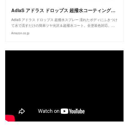
AdlaS アドラス ドロップス 超撥水コーティングスプレー C-DC-050 濡れたボディにふきつけて水で流すだけのツヤ超撥水コート 全塗装色対応
AdlaS アドラス ドロップス 超撥水スプレー 濡れたボディにふきつけ
て水で流すだけの簡単ツヤ光沢＆超撥水コート。全塗装色対応。…
Amazon.co.jp