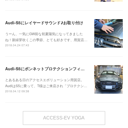
Audi-S5にレイヤードサウンド♪お取り付け
うーん、一気にGW前な初夏陽気になってきました
ね！新緑芽吹くこの季節、とても好きです、用賀店…
2018.04.24 07:43
Audi-S5にボンネットプロテクションフィルム＆ウィンドウモールラッピング!
とあるある日のアクセスエボリューション用賀店。
AudiはS5に乗って、T様はご来店され「プロテクシ…
2018.04.12 09:38
ACCESS-EV YOGA