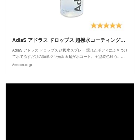
AdlaS アドラス ドロップス 超撥水コーティングスプレー C-DC-050 濡れたボディにふきつけて水で流すだけのツヤ超撥水コート 全塗装色対応
AdlaS アドラス ドロップス 超撥水スプレー 濡れたボディにふきつけ
て水で流すだけの簡単ツヤ光沢＆超撥水コート。全塗装色対応。…
Amazon.co.jp