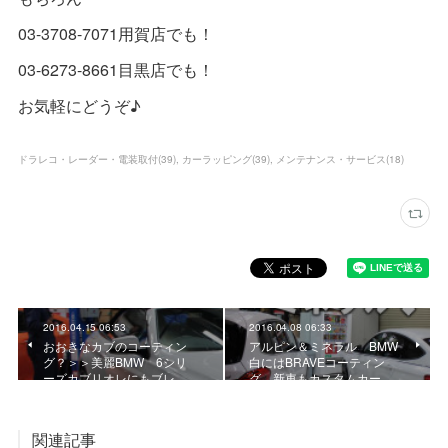
03-3708-7071用賀店でも！
03-6273-8661目黒店でも！
お気軽にどうぞ♪
ドラレコ・レーダー・電装取付
(
39
)
カーラッピング
(
39
)
メンテナンス・サービス
(
18
)
2016.04.15 06:53
2016.04.08 06:33
おおきなカブのコーティン
アルピン＆ミネラル BMW
グ？＞＞美麗BMW 6シリ
白にはBRAVEコーティン
ーズカブリオレにもブレ…
グ 新車もカスタムカー…
関連記事