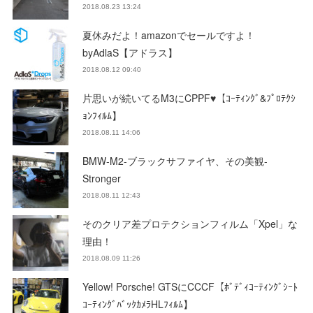
2018.08.23 13:24
夏休みだよ！amazonでセールですよ！
byAdlaS【アドラス】
2018.08.12 09:40
片思いが続いてるM3にCPPF♥【ｺｰﾃｨﾝｸﾞ&ﾌﾟﾛﾃｸｼ
ｮﾝﾌｨﾙﾑ】
2018.08.11 14:06
BMW-M2-ブラックサファイヤ、その美観-
Stronger
2018.08.11 12:43
そのクリア差プロテクションフィルム「Xpel」な
理由！
2018.08.09 11:26
Yellow! Porsche! GTSにCCCF【ﾎﾞﾃﾞｨｺｰﾃｨﾝｸﾞｼｰﾄ
ｺｰﾃｨﾝｸﾞﾊﾞｯｸｶﾒﾗHLﾌｨﾙﾑ】