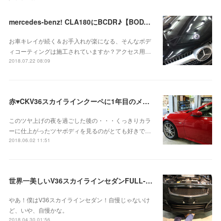
mercedes-benz! CLA180にBCDR♪【BODYコーティング＆ドラレコ取付】
お車キレイが続く＆お手入れが楽になる、そんなボデ
ィコーティングは施工されていますか？アクセス用…
2018.07.22 08:09
赤♥CKV36スカイラインクーペに1年目のメンテナンスコート＆ドラレコお取り付け
このツヤ上げの夜を過ごした後の・・・くっきりカラ
ーに仕上がったツヤボディを見るのがとても好きで…
2018.06.02 11:51
世界一美しいV36スカイラインセダンFULL-EXS化＆レイヤードサウンドお取り付け！
やあ！僕はV36スカイラインセダン！自慢じゃないけ
ど、いや、自慢かな。
2018.04.30 01:56