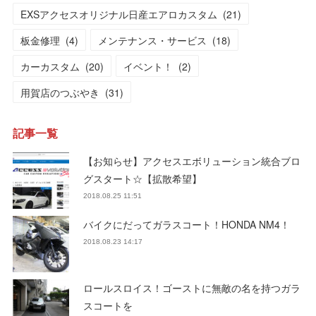
EXSアクセスオリジナル日産エアロカスタム
(
21
)
板金修理
(
4
)
メンテナンス・サービス
(
18
)
カーカスタム
(
20
)
イベント！
(
2
)
用賀店のつぶやき
(
31
)
記事一覧
【お知らせ】アクセスエボリューション統合ブロ
グスタート☆【拡散希望】
2018.08.25 11:51
バイクにだってガラスコート！HONDA NM4！
2018.08.23 14:17
ロールスロイス！ゴーストに無敵の名を持つガラ
スコートを