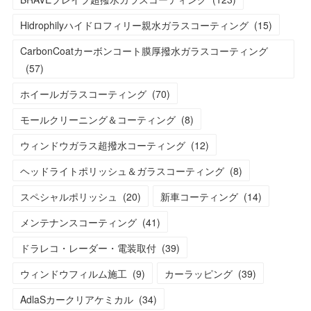
Hidrophilyハイドロフィリー親水ガラスコーティング
(
15
)
CarbonCoatカーボンコート膜厚撥水ガラスコーティング
(
57
)
ホイールガラスコーティング
(
70
)
モールクリーニング＆コーティング
(
8
)
ウィンドウガラス超撥水コーティング
(
12
)
ヘッドライトポリッシュ＆ガラスコーティング
(
8
)
スペシャルポリッシュ
(
20
)
新車コーティング
(
14
)
メンテナンスコーティング
(
41
)
ドラレコ・レーダー・電装取付
(
39
)
ウィンドウフィルム施工
(
9
)
カーラッピング
(
39
)
AdlaSカークリアケミカル
(
34
)