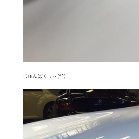
じゅんぱくぅ～(^^)