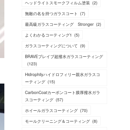
ヘッドライトスモークフィルム塗装
(
2
)
無敵の名を持つガラスコート
(
7
)
最高級ガラスコーティング Stronger
(
2
)
よくわかるコーティング1
(
5
)
ガラスコーティングについて
(
9
)
BRAVEブレイブ超撥水ガラスコーティング
(
123
)
Hidrophilyハイドロフィリー親水ガラスコ
ーティング
(
15
)
CarbonCoatカーボンコート膜厚撥水ガラ
スコーティング
(
57
)
ホイールガラスコーティング
(
70
)
モールクリーニング＆コーティング
(
8
)