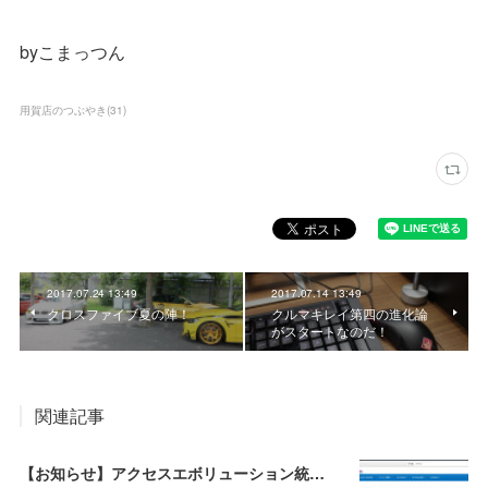
byこまっつん
用賀店のつぶやき
(
31
)
2017.07.24 13:49
2017.07.14 13:49
クロスファイブ夏の陣！
クルマキレイ第四の進化論
がスタートなのだ！
関連記事
【お知らせ】アクセスエボリューション統合ブログスタート☆【拡散希望】