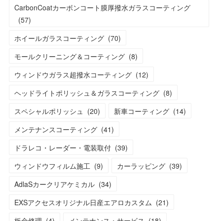
CarbonCoatカーボンコート膜厚撥水ガラスコーティング
(
57
)
ホイールガラスコーティング
(
70
)
モールクリーニング＆コーティング
(
8
)
ウィンドウガラス超撥水コーティング
(
12
)
ヘッドライトポリッシュ＆ガラスコーティング
(
8
)
スペシャルポリッシュ
(
20
)
新車コーティング
(
14
)
メンテナンスコーティング
(
41
)
ドラレコ・レーダー・電装取付
(
39
)
ウィンドウフィルム施工
(
9
)
カーラッピング
(
39
)
AdlaSカークリアケミカル
(
34
)
EXSアクセスオリジナル日産エアロカスタム
(
21
)
板金修理
(
4
)
メンテナンス・サービス
(
18
)