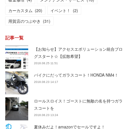
カーカスタム
(
20
)
イベント！
(
2
)
用賀店のつぶやき
(
31
)
記事一覧
【お知らせ】アクセスエボリューション統合ブロ
グスタート☆【拡散希望】
2018.08.25 11:51
バイクにだってガラスコート！HONDA NM4！
2018.08.23 14:17
ロールスロイス！ゴーストに無敵の名を持つガラ
スコートを
2018.08.23 13:24
夏休みだよ！amazonでセールですよ！