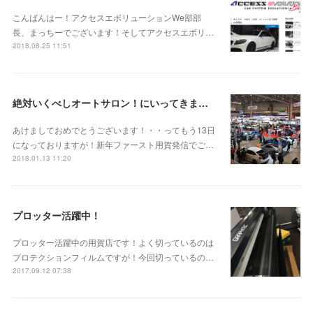
こんばんはー！アクセスエボリューションWe部部
長、まっちーでございます！そしてアクセスエボリ…
2018.08.25 11:51
絶対いくべしオートサロン！にいってきました！
あけましておめでとうございます！・・ってもう13日
になっておりますが！新年ファースト用賀発信でご…
2018.01.13 11:20
プロッター活躍中！
プロッター活躍中の用賀店です！よく切っているのは
プロテクションフィルムですが！今回切っているの…
2017.09.12 07:38