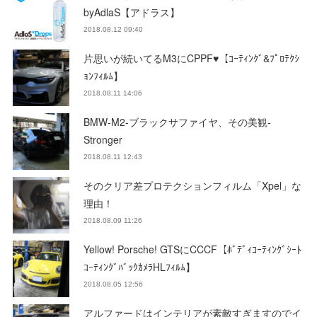
byAdlaS【アドラス】
2018.08.12 09:40
片思いが続いてるM3にCPPF♥【ｺｰﾃｨﾝｸﾞ&ﾌﾟﾛﾃｸｼ
ｮﾝﾌｨﾙﾑ】
2018.08.11 14:06
BMW-M2-ブラックサファイヤ、その美観-
Stronger
2018.08.11 12:43
そのクリア差プロテクションフィルム「Xpel」な
理由！
2018.08.09 11:26
Yellow! Porsche! GTSにCCCF【ﾎﾞﾃﾞｨｺｰﾃｨﾝｸﾞｼｰﾄ
ｺｰﾃｨﾝｸﾞﾊﾞｯｸｶﾒﾗHLﾌｨﾙﾑ】
2018.08.05 12:56
アルファードはインテリアが素敵すぎますのでイ