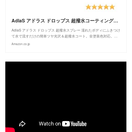
AdlaS アドラス ドロップス 超撥水コーティングスプレー C-DC-050 濡れたボディにふきつけて水で流すだけのツヤ超撥水コート 全塗装色対応
AdlaS アドラス ドロップス 超撥水スプレー 濡れたボディにふきつけ
て水で流すだけの簡単ツヤ光沢＆超撥水コート。全塗装色対応。…
Amazon.co.jp