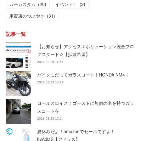
カーカスタム
(
20
)
イベント！
(
2
)
用賀店のつぶやき
(
31
)
記事一覧
【お知らせ】アクセスエボリューション統合ブロ
グスタート☆【拡散希望】
2018.08.25 11:51
バイクにだってガラスコート！HONDA NM4！
2018.08.23 14:17
ロールスロイス！ゴーストに無敵の名を持つガラ
スコートを
2018.08.23 13:24
夏休みだよ！amazonでセールですよ！
byAdlaS【アドラス】