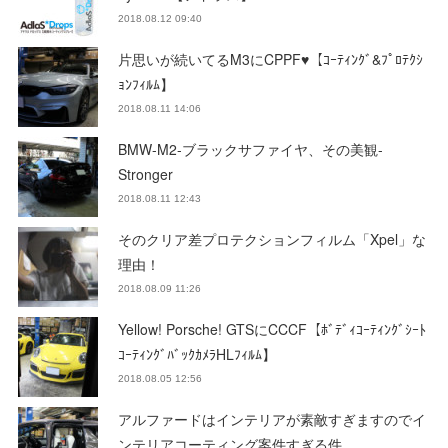
2018.08.12 09:40
片思いが続いてるM3にCPPF♥【ｺｰﾃｨﾝｸﾞ&ﾌﾟﾛﾃｸｼ
ｮﾝﾌｨﾙﾑ】
2018.08.11 14:06
BMW-M2-ブラックサファイヤ、その美観-
Stronger
2018.08.11 12:43
そのクリア差プロテクションフィルム「Xpel」な
理由！
2018.08.09 11:26
Yellow! Porsche! GTSにCCCF【ﾎﾞﾃﾞｨｺｰﾃｨﾝｸﾞｼｰﾄ
ｺｰﾃｨﾝｸﾞﾊﾞｯｸｶﾒﾗHLﾌｨﾙﾑ】
2018.08.05 12:56
アルファードはインテリアが素敵すぎますのでイ
ンテリアコーティング案件すぎる件