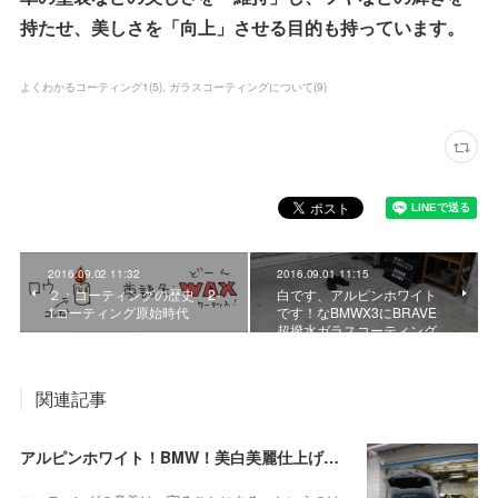
持たせ、美しさを「向上」させる目的も持っています。
よくわかるコーティング1
(
5
)
ガラスコーティングについて
(
9
)
2016.09.02 11:32
2016.09.01 11:15
２：コーティングの歴史 2-
白です、アルピンホワイト
1コーティング原始時代
です！なBMWX3にBRAVE
超撥水ガラスコーティング
関連記事
アルピンホワイト！BMW！美白美麗仕上げに自信があります！