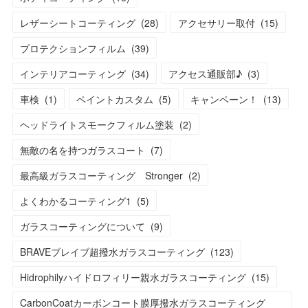
レザーシートコーティング
(
28
)
アクセサリー取付
(
15
)
プロテクションフィルム
(
39
)
インテリアコーティング
(
34
)
アクセス通販部♪
(
3
)
車検
(
1
)
ペイントカスタム
(
5
)
キャンペーン！
(
13
)
ヘッドライトスモークフィルム塗装
(
2
)
無敵の名を持つガラスコート
(
7
)
最高級ガラスコーティング Stronger
(
2
)
よくわかるコーティング1
(
5
)
ガラスコーティングについて
(
9
)
BRAVEブレイブ超撥水ガラスコーティング
(
123
)
Hidrophilyハイドロフィリー親水ガラスコーティング
(
15
)
CarbonCoatカーボンコート膜厚撥水ガラスコーティング