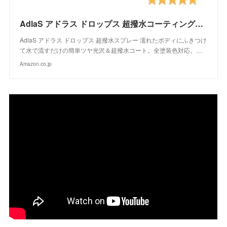
AdlaS アドラス ドロップス 超撥水コーティングスプレー C-DC-050 濡れたボディにふきつけて水で流すだけのツヤ超撥水コート 全塗装色対応
AdlaS アドラス ドロップス 超撥水スプレー 濡れたボディにふきつけ
て水で流すだけの簡単ツヤ光沢＆超撥水コート。全塗装色対応。…
Amazon.co.jp